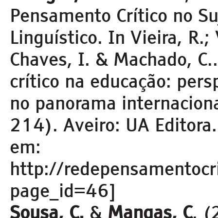
Pensamento Crítico no Su
Linguístico. In Vieira, R.; 
Chaves, I. & Machado, C
crítico na educação: pers
no panorama internacion
214). Aveiro: UA Editora.
em:
http://redepensamentocri
page_id=46]
Sousa, C.
&
Mangas, C
. 