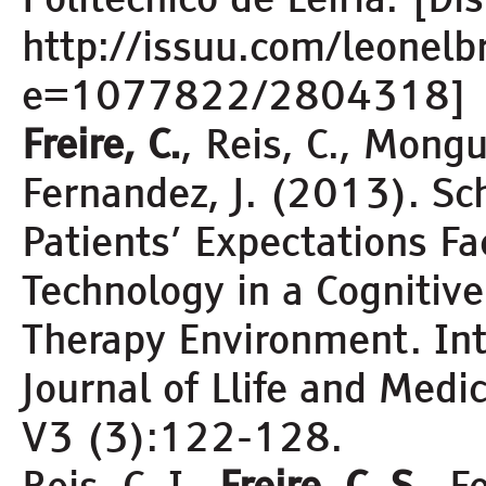
http://issuu.com/leonel
e=1077822/2804318]
Freire, C.
, Reis, C., Mongu
Fernandez, J. (2013). Sc
Patients’ Expectations Fa
Technology in a Cognitive
Therapy Environment. Int
Journal of Llife and Medi
V3 (3):122-128.
Reis, C. I.,
Freire, C. S.
, F