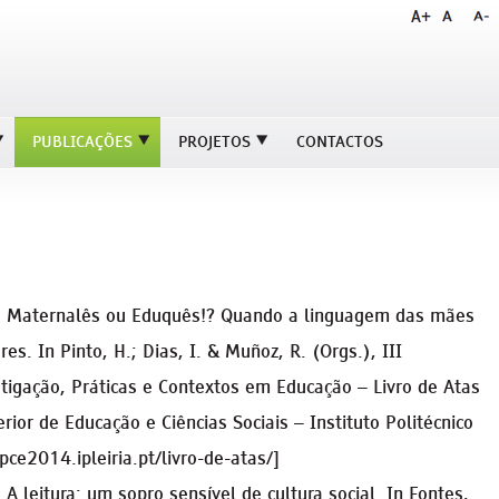
PUBLICAÇÕES
PROJETOS
CONTACTOS
). Maternalês ou Eduquês!? Quando a linguagem das mães
es. In Pinto, H.; Dias, I. & Muñoz, R. (Orgs.), III
stigação, Práticas e Contextos em Educação – Livro de Atas
rior de Educação e Ciências Sociais – Instituto Politécnico
ipce2014.ipleiria.pt/livro-de-atas/]
 A leitura: um sopro sensível de cultura social. In Fontes,