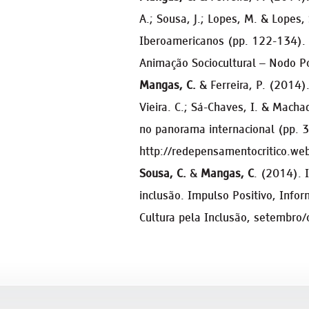
A.; Sousa, J.; Lopes, M. & Lopes,
Iberoamericanos (pp. 122-134). 
Animação Sociocultural – Nodo P
Mangas, C.
& Ferreira, P. (2014).
Vieira. C.; Sá-Chaves, I. & Macha
no panorama internacional (pp. 3
http://redepensamentocritico.we
Sousa, C.
&
Mangas, C
. (2014). I
inclusão. Impulso Positivo, Info
Cultura pela Inclusão, setembro