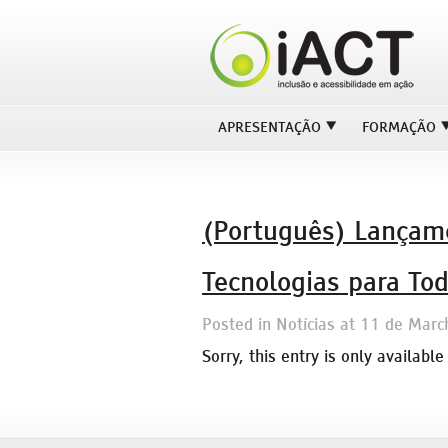
APRESENTAÇÃO
FORMAÇÃO
(Português) Lançame
Tecnologias para To
Posted in
Notícias
at
11 de Marc
Sorry, this entry is only available